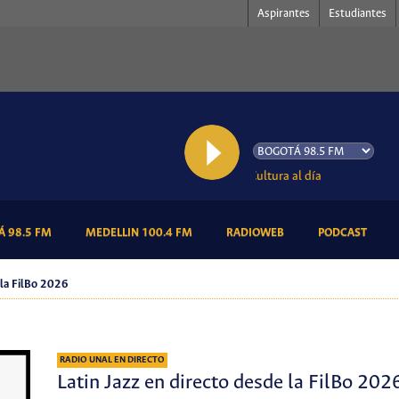
Aspirantes
Estudiantes
AL AIRE: Cultura al día
(CURRENT)
(CURRENT)
(CURRENT)
(CURR
 98.5 FM
MEDELLIN 100.4 FM
RADIOWEB
PODCAST
e la FilBo 2026
RADIO UNAL EN DIRECTO
Latin Jazz en directo desde la FilBo 202