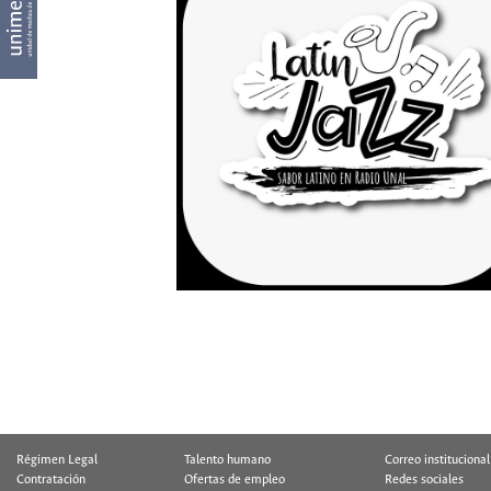
Régimen Legal
Talento humano
Correo institucional
Contratación
Ofertas de empleo
Redes sociales