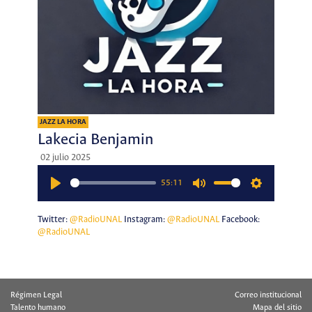
JAZZ LA HORA
Lakecia Benjamin
02 julio 2025
55:11
Play
Mute
Settings
Twitter:
@RadioUNAL
Instagram:
@RadioUNAL
Facebook:
@RadioUNAL
Régimen Legal
Correo institucional
Talento humano
Mapa del sitio