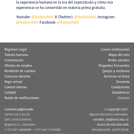
la experiencia humana en la era del espectáculo y cómo esa
experiencia se ha convertido en materia prima gratuita.
Youtube:
@RadioUNAL
X (Twitter):
@RadioUNAL
Instagram:
@RadioUNAL
Facebook:
@RadioUNAL
Régimen Legal
Correo institucional
Talento humano
Mapa del sitio
Contratación
Redes sociales
Ofertas de empleo
Preguntas frecuentes
Rendición de cuentas
Quejas y reclamos
Concurso docente
Servicios en línea
Pago virtual
Encuesta
Control interno
Contáctenos
Calidad
Estadísticas
Buzón de notificaciones
Glosario
Contacto página web:
© Copyright 2021
Carrera 45 # 26-85
Algunos derechos reservados.
Edif. Uriel Gutiérrez
unradio_nal@unal.edu.co
Bogotá D.C., Colombia
Acerca de este sitio web
(+57) 601 4068888 - (+57) 601 3165000
Actualización: 24/07/2026