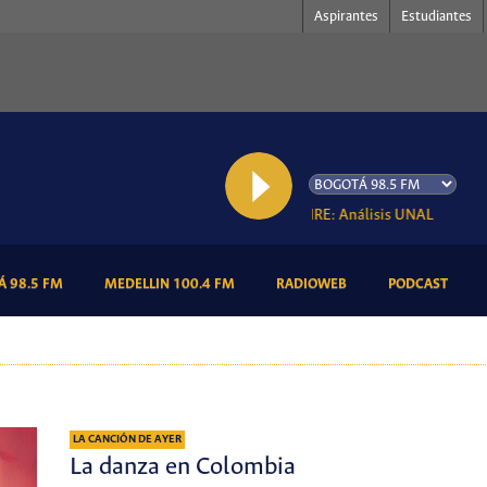
Aspirantes
Estudiantes
AL AIRE: Análisis UNAL
(CURRENT)
(CURRENT)
(CURRENT)
(CURR
 98.5 FM
MEDELLIN 100.4 FM
RADIOWEB
PODCAST
LA CANCIÓN DE AYER
La danza en Colombia