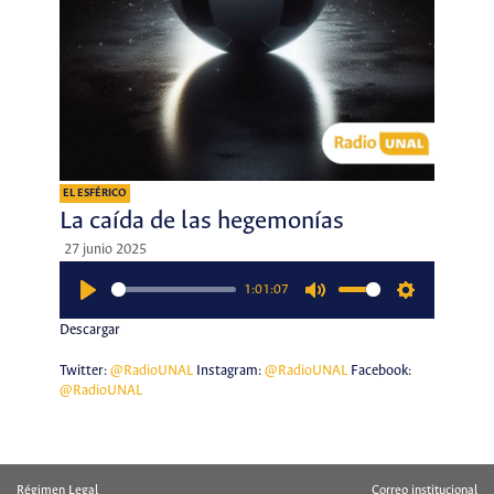
EL ESFÉRICO
La caída de las hegemonías
27 junio 2025
1:01:07
Play
Mute
Settings
Descargar
Twitter:
@RadioUNAL
Instagram:
@RadioUNAL
Facebook:
@RadioUNAL
Régimen Legal
Correo institucional