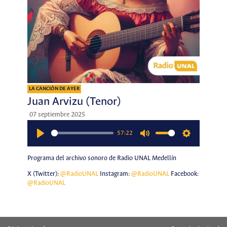
LA CANCIÓN DE AYER
Juan Arvizu (Tenor)
07 septiembre 2025
57:22
Play
Mute
Settings
Programa del archivo sonoro de Radio UNAL Medellín
X (Twitter):
@RadioUNAL
Instagram:
@RadioUNAL
Facebook:
@RadioUNAL