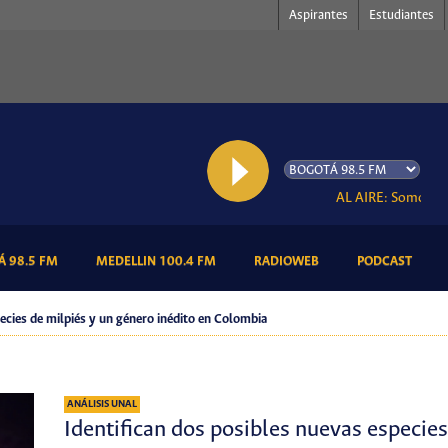
Aspirantes
Estudiantes
AL AIRE: Somos Radi
(CURRENT)
(CURRENT)
(CURRENT)
(CURR
 98.5 FM
MEDELLIN 100.4 FM
RADIOWEB
PODCAST
pecies de milpiés y un género inédito en Colombia
ANÁLISIS UNAL
Identifican dos posibles nuevas especies