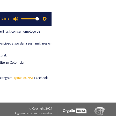
1:25:16
Mute
Settings
de Brasil con su homólogo de
encioso al perder a sus familiares en
ural.
édito en Colombia
.
nstagram:
@RadioUNAL
Facebook:
© Copyright 2021
Algunos derechos reservados.