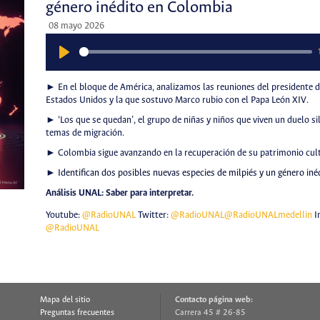
género inédito en Colombia
08 mayo 2026
Play
► En el bloque de América, analizamos las reuniones del presidente 
Estados Unidos y la que sostuvo Marco rubio con el Papa León XIV.
► ‘Los que se quedan’, el grupo de niñas y niños que viven un duelo sil
temas de migración.
► Colombia sigue avanzando en la recuperación de su patrimonio cult
►
Identifican dos posibles nuevas especies de milpiés y un género in
Análisis UNAL: Saber para interpretar.
Youtube:
@RadioUNAL
Twitter:
@RadioUNAL
@RadioUNALmedellin
I
@RadioUNAL
Mapa del sitio
Contacto página web:
Preguntas frecuentes
Carrera 45 # 26-85