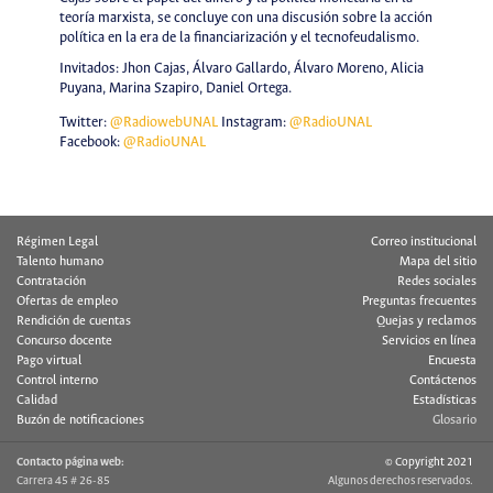
teoría marxista, se concluye con una discusión sobre la acción
política en la era de la financiarización y el tecnofeudalismo.
Invitados: Jhon Cajas, Álvaro Gallardo, Álvaro Moreno, Alicia
Puyana, Marina Szapiro, Daniel Ortega.
Twitter:
@RadiowebUNAL
Instagram:
@RadioUNAL
Facebook:
@RadioUNAL
Régimen Legal
Correo institucional
Talento humano
Mapa del sitio
Contratación
Redes sociales
Ofertas de empleo
Preguntas frecuentes
Rendición de cuentas
Quejas y reclamos
Concurso docente
Servicios en línea
Pago virtual
Encuesta
Control interno
Contáctenos
Calidad
Estadísticas
Buzón de notificaciones
Glosario
Contacto página web:
© Copyright 2021
Carrera 45 # 26-85
Algunos derechos reservados.