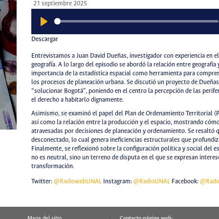
21 septiembre 2025
Play
Descargar
Entrevistamos a Juan David Dueñas, investigador con experiencia en e
geografía. A lo largo del episodio se abordó la relación entre geografí
importancia de la estadística espacial como herramienta para comprend
los procesos de planeación urbana. Se discutió un proyecto de Dueña
“solucionar Bogotá”, poniendo en el centro la percepción de las periferi
el derecho a habitarlo dignamente.
Asimismo, se examinó el papel del Plan de Ordenamiento Territorial (P
así como la relación entre la producción y el espacio, mostrando cóm
atravesadas por decisiones de planeación y ordenamiento. Se resaltó 
desconectado, lo cual genera ineficiencias estructurales que profundiz
Finalmente, se reflexionó sobre la configuración política y social del e
no es neutral, sino un terreno de disputa en el que se expresan interese
transformación.
Twitter:
@RadiowebUNAL
Instagram:
@RadioUNAL
Facebook:
@Radi
Mapa del sitio
Contacto página web: