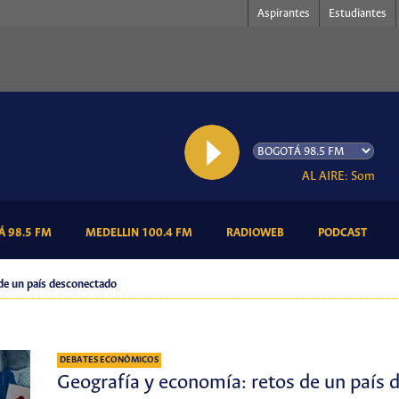
Aspirantes
Estudiantes
AL AIRE: Somos Ra
(CURRENT)
(CURRENT)
(CURRENT)
(CURR
 98.5 FM
MEDELLIN 100.4 FM
RADIOWEB
PODCAST
 de un país desconectado
DEBATES ECONÓMICOS
Geografía y economía: retos de un país