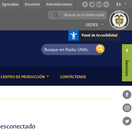
Egresados
Docentes
Administrativos
ES
SEDES
Panel de Accesibilidad
dio UNAL, somos música
ENT)
(CURRENT)
CENTRO DE PRODUCCIÓN
CONTÁCTENOS
 desconectado