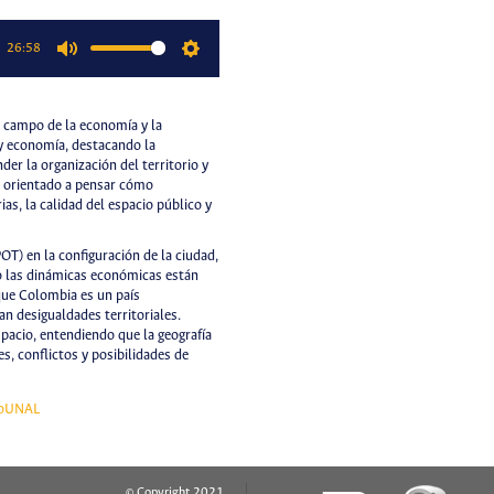
26:58
Mute
Settings
l campo de la economía y la
a y economía, destacando la
er la organización del territorio y
s orientado a pensar cómo
as, la calidad del espacio público y
OT) en la configuración de la ciudad,
o las dinámicas económicas están
que Colombia es un país
an desigualdades territoriales.
spacio, entendiendo que la geografía
s, conflictos y posibilidades de
oUNAL
© Copyright 2021