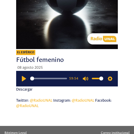
EL ESFÉRICO
Fútbol femenino
08 agosto 2025
59:54
Play
Mute
Settings
Descargar
Twitter:
@RadioUNAL
Instagram:
@RadioUNAL
Facebook:
@RadioUNAL
Régimen Legal
Correo institucional