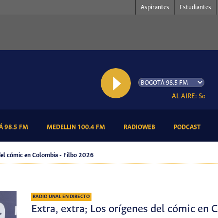
Aspirantes
Estudiantes
AL AIRE: Somos R
(CURRENT)
(CURRENT)
(CURRENT)
(CURR
 98.5 FM
MEDELLIN 100.4 FM
RADIOWEB
PODCAST
 del cómic en Colombia - Filbo 2026
RADIO UNAL EN DIRECTO
Extra, extra; Los orígenes del cómic en 