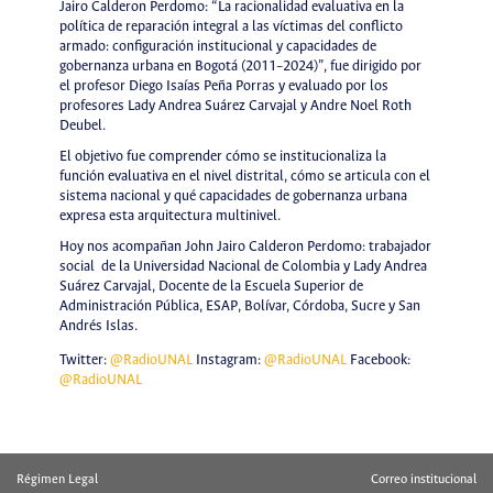
Jairo Calderon Perdomo: “La racionalidad evaluativa en la
política de reparación integral a las víctimas del conflicto
armado: configuración institucional y capacidades de
gobernanza urbana en Bogotá (2011–2024)”, fue dirigido por
el profesor Diego Isaías Peña Porras y evaluado por los
profesores Lady Andrea Suárez Carvajal y Andre Noel Roth
Deubel.
El objetivo fue comprender cómo se institucionaliza la
función evaluativa en el nivel distrital, cómo se articula con el
sistema nacional y qué capacidades de gobernanza urbana
expresa esta arquitectura multinivel.
Hoy nos acompañan John Jairo Calderon Perdomo: trabajador
social de la Universidad Nacional de Colombia y Lady Andrea
Suárez Carvajal, Docente de la Escuela Superior de
Administración Pública, ESAP, Bolívar, Córdoba, Sucre y San
Andrés Islas.
Twitter:
@RadioUNAL
Instagram:
@RadioUNAL
Facebook:
@RadioUNAL
Régimen Legal
Correo institucional