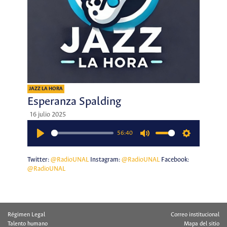
JAZZ LA HORA
Esperanza Spalding
16 julio 2025
56:40
Play
Mute
Settings
Twitter:
@RadioUNAL
Instagram:
@RadioUNAL
Facebook:
@RadioUNAL
Régimen Legal
Correo institucional
Talento humano
Mapa del sitio