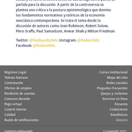
partida para la discusión. A partir de la controversia se
plantea una crítica a la postura epistemológica que domina
los fundamentos normativos y teóricos de la economía
neoclásica contemporánea. Se trata el tema desde la
discusión de autores como Joan Robinson, Robert Solow,
Piero Sraffa, Paul Samuelson, Anwar Shaik y Milton Friedman.
Twitter:
@RadiowebUNAL
Instagram:
@RadioUNAL
Facebook:
@RadioUNAL
Régimen Legal
Correo institucional
Talento humano
Mapa del sitio
Contratación
Redes sociales
Ofertas de empleo
Preguntas frecuentes
Rendición de cuentas
Quejas y reclamos
Concurso docente
Servicios en línea
Pago virtual
Encuesta
Control interno
Contáctenos
Calidad
Estadísticas
Buzón de notificaciones
Glosario
Contacto página web:
© Copyright 2021