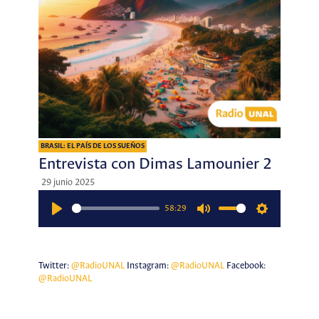
BRASIL: EL PAÍS DE LOS SUEÑOS
Entrevista con Dimas Lamounier 2
29 junio 2025
58:29
Play
Mute
Settings
Twitter:
@RadioUNAL
Instagram:
@RadioUNAL
Facebook:
@RadioUNAL