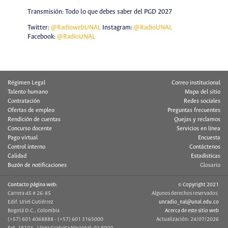
Transmisión: Todo lo que debes saber del PGD 2027
Twitter:
@RadiowebUNAL
Instagram:
@RadioUNAL
Facebook:
@RadioUNAL
Régimen Legal
Correo institucional
Talento humano
Mapa del sitio
Contratación
Redes sociales
Ofertas de empleo
Preguntas frecuentes
Rendición de cuentas
Quejas y reclamos
Concurso docente
Servicios en línea
Pago virtual
Encuesta
Control interno
Contáctenos
Calidad
Estadísticas
Buzón de notificaciones
Glosario
Contacto página web:
© Copyright 2021
Carrera 45 # 26-85
Algunos derechos reservados.
Edif. Uriel Gutiérrez
unradio_nal@unal.edu.co
Bogotá D.C., Colombia
Acerca de este sitio web
(+57) 601 4068888 - (+57) 601 3165000
Actualización: 24/07/2026
Ext. 18104 - Línea Gratuita Nacional: 01 8000