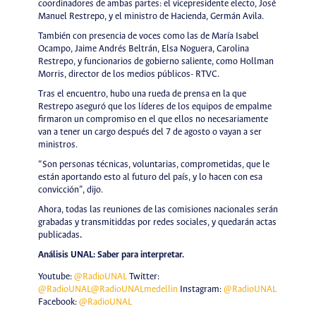
coordinadores de ambas partes: el vicepresidente electo, José
Manuel Restrepo, y el ministro de Hacienda, Germán Avila.
También con presencia de voces como las de María Isabel
Ocampo, Jaime Andrés Beltrán, Elsa Noguera, Carolina
Restrepo, y funcionarios de gobierno saliente, como Hollman
Morris, director de los medios públicos- RTVC.
Tras el encuentro, hubo una rueda de prensa en la que
Restrepo aseguró que los líderes de los equipos de empalme
firmaron un compromiso en el que ellos no necesariamente
van a tener un cargo después del 7 de agosto o vayan a ser
ministros.
“Son personas técnicas, voluntarias, comprometidas, que le
están aportando esto al futuro del país, y lo hacen con esa
convicción”, dijo.
Ahora, todas las reuniones de las comisiones nacionales serán
grabadas y transmitiddas por redes sociales, y quedarán actas
publicadas
.
Análisis UNAL: Saber para interpretar.
Youtube:
@RadioUNAL
Twitter:
@RadioUNAL
@RadioUNALmedellin
Instagram:
@RadioUNAL
Facebook:
@RadioUNAL