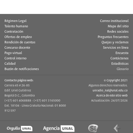
Régimen Legal
Correo institucional
Talento humano
Mapa del sitio
Contratación
Redes sociales
Ofertas de empleo
Preguntas frecuentes
Rendición de cuentas
Quejas y reclamos
Concurso docente
Servicios en línea
Pago virtual
Encuesta
Control interno
Contáctenos
Calidad
Estadísticas
Buzón de notificaciones
Glosario
Contacto página web:
© Copyright 2021
Carrera 45 # 26-85
Algunos derechos reservados.
Edif. Uriel Gutiérrez
unradio_nal@unal.edu.co
Bogotá D.C., Colombia
Acerca de este sitio web
(+57) 601 4068888 - (+57) 601 3165000
Actualización: 24/07/2026
Ext. 18104 - Línea Gratuita Nacional: 01 8000
912 597