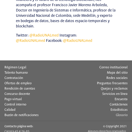
acompaña el profesor Francisco Javier Moreno Arboleda,
Doctor en Ingeniería de Sistemas e Informática, profesor de la
Universidad Nacional de Colombia, sede Medellín, y experto
en bodegas de datos, bases de datos espacio-temporales y
blockchain.
Twitter:
@RadioUNALmed
Instagram:
@RadioUNALmed
Facebook:
@RadioUNALmed
Régimen Legal
Correo institucional
Talento humano
Mapa del sitio
Contratación
Redes sociales
Ofertas de empleo
Preguntas frecuentes
Rendición de cuentas
Quejas y reclamos
Concurso docente
Servicios en línea
Pago virtual
Encuesta
Control interno
Contáctenos
Calidad
Estadísticas
Buzón de notificaciones
Glosario
Contacto página web:
© Copyright 2021
Carrera 45 # 26-85
Algunos derechos reservados.