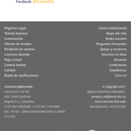
Facebook:
@RadioUNAL
Régimen Legal
Correo institucional
Talento humano
Mapa del sitio
Contratación
Redes sociales
Ofertas de empleo
Preguntas frecuentes
Rendición de cuentas
Quejas y reclamos
Concurso docente
Servicios en línea
Pago virtual
Encuesta
Control interno
Contáctenos
Calidad
Estadísticas
Buzón de notificaciones
Glosario
Contacto página web:
© Copyright 2021
Carrera 45 # 26-85
Algunos derechos reservados.
Edif. Uriel Gutiérrez
unradio_nal@unal.edu.co
Bogotá D.C., Colombia
Acerca de este sitio web
(+57) 601 4068888 - (+57) 601 3165000
Actualización: 24/07/2026
Ext. 18104 - Línea Gratuita Nacional: 01 8000
912 597