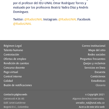
por el profesor del IEU-UNAL Omar Rodríguez Torres y
evaluado por los profesores Beatriz Yadira Díaz y Andrés
Domínguez.
Twitter:
@RadioUNAL
Instagram:
@RadioUNAL
Facebook:
@RadioUNAL
Régimen Legal
Correo institucional
Talento humano
Mapa del sitio
Contratación
Redes sociales
Ofertas de empleo
Preguntas frecuentes
Rendición de cuentas
Quejas y reclamos
Concurso docente
Servicios en línea
Pago virtual
Encuesta
Control interno
Contáctenos
Calidad
Estadísticas
Buzón de notificaciones
Glosario
Contacto página web:
© Copyright 2021
Carrera 45 # 26-85
Algunos derechos reservados.
Edif. Uriel Gutiérrez
unradio_nal@unal.edu.co
Bogotá D.C., Colombia
Acerca de este sitio web