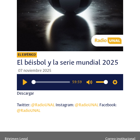
EL ESFÉRICO
El béisbol y la serie mundial 2025
07 noviembre 2025
59:59
Play
Mute
Settings
Descargar
Twitter:
@RadioUNAL
Instagram:
@RadioUNAL
Facebook:
@RadioUNAL
Régimen Legal
Correo institucional