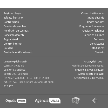
Régimen Legal
Correo institucional
Talento humano
Mapa del sitio
Contratación
Redes sociales
Ofertas de empleo
Preguntas frecuentes
Rendición de cuentas
Quejas y reclamos
Concurso docente
Servicios en línea
Pago virtual
Encuesta
Control interno
Contáctenos
Calidad
Estadísticas
Buzón de notificaciones
Glosario
Contacto página web:
© Copyright 2021
Carrera 45 # 26-85
Algunos derechos reservados.
Edif. Uriel Gutiérrez
unradio_nal@unal.edu.co
Bogotá D.C., Colombia
Acerca de este sitio web
(+57) 601 4068888 - (+57) 601 3165000
Actualización: 24/07/2026
Ext. 18104 - Línea Gratuita Nacional: 01 8000
912 597