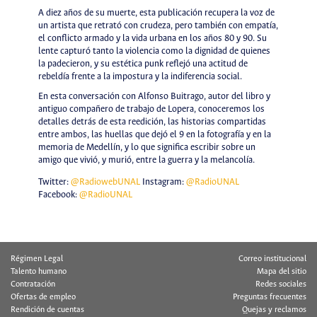
A diez años de su muerte, esta publicación recupera la voz de
un artista que retrató con crudeza, pero también con empatía,
el conflicto armado y la vida urbana en los años 80 y 90. Su
lente capturó tanto la violencia como la dignidad de quienes
la padecieron, y su estética punk reflejó una actitud de
rebeldía frente a la impostura y la indiferencia social.
En esta conversación con Alfonso Buitrago, autor del libro y
antiguo compañero de trabajo de Lopera, conoceremos los
detalles detrás de esta reedición, las historias compartidas
entre ambos, las huellas que dejó el 9 en la fotografía y en la
memoria de Medellín, y lo que significa escribir sobre un
amigo que vivió, y murió, entre la guerra y la melancolía.
Twitter:
@RadiowebUNAL
Instagram:
@RadioUNAL
Facebook:
@RadioUNAL
Régimen Legal
Correo institucional
Talento humano
Mapa del sitio
Contratación
Redes sociales
Ofertas de empleo
Preguntas frecuentes
Rendición de cuentas
Quejas y reclamos