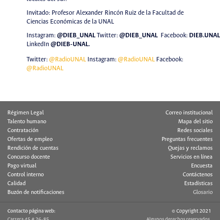
Invitado: Profesor Alexander Rincón Ruiz de la Facultad de
Ciencias Económicas de la UNAL
Instagram:
@DIEB_UNAL
Twitter
:
@DIEB_UNAL
Facebook:
DIEB.UNAL
LinkedIn
@DIEB-UNAL
.
Twitter:
@RadioUNAL
Instagram:
@RadioUNAL
Facebook:
@RadioUNAL
Régimen Legal
Correo institucional
Talento humano
Mapa del sitio
Contratación
Redes sociales
Ofertas de empleo
Preguntas frecuentes
Rendición de cuentas
Quejas y reclamos
Concurso docente
Servicios en línea
Pago virtual
Encuesta
Control interno
Contáctenos
Calidad
Estadísticas
Buzón de notificaciones
Glosario
Contacto página web:
© Copyright 2021
Carrera 45 # 26-85
Algunos derechos reservados.