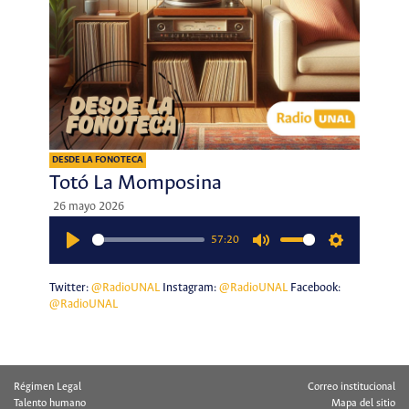
DESDE LA FONOTECA
Totó La Momposina
26 mayo 2026
57:20
Play
Mute
Settings
Twitter:
@RadioUNAL
Instagram:
@RadioUNAL
Facebook:
@RadioUNAL
Régimen Legal
Correo institucional
Talento humano
Mapa del sitio