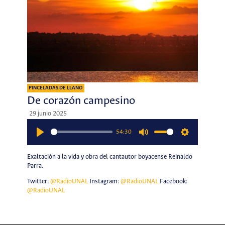
PINCELADAS DE LLANO
De corazón campesino
29 junio 2025
54:30
Play
Mute
Settings
Exaltación a la vida y obra del cantautor boyacense Reinaldo
Parra.
Twitter:
@RadioUNAL
Instagram:
@RadioUNAL
Facebook:
@RadioUNAL