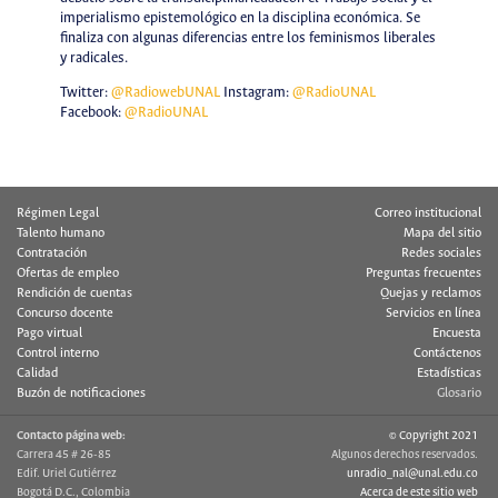
imperialismo epistemológico en la disciplina económica. Se
finaliza con algunas diferencias entre los feminismos liberales
y radicales.
Twitter:
@RadiowebUNAL
Instagram:
@RadioUNAL
Facebook:
@RadioUNAL
Régimen Legal
Correo institucional
Talento humano
Mapa del sitio
Contratación
Redes sociales
Ofertas de empleo
Preguntas frecuentes
Rendición de cuentas
Quejas y reclamos
Concurso docente
Servicios en línea
Pago virtual
Encuesta
Control interno
Contáctenos
Calidad
Estadísticas
Buzón de notificaciones
Glosario
Contacto página web:
© Copyright 2021
Carrera 45 # 26-85
Algunos derechos reservados.
Edif. Uriel Gutiérrez
unradio_nal@unal.edu.co
Bogotá D.C., Colombia
Acerca de este sitio web