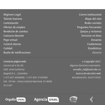
Régimen Legal
Correo institucional
Talento humano
Mapa del sitio
Contratación
Redes sociales
Ofertas de empleo
Preguntas frecuentes
Rendición de cuentas
Quejas y reclamos
Concurso docente
Servicios en línea
Pago virtual
Encuesta
Control interno
Contáctenos
Calidad
Estadísticas
Buzón de notificaciones
Glosario
Contacto página web:
© Copyright 2021
Carrera 45 # 26-85
Algunos derechos reservados.
Edif. Uriel Gutiérrez
unradio_nal@unal.edu.co
Bogotá D.C., Colombia
Acerca de este sitio web
(+57) 601 4068888 - (+57) 601 3165000
Actualización: 24/07/2026
Ext. 18104 - Línea Gratuita Nacional: 01 8000
912 597