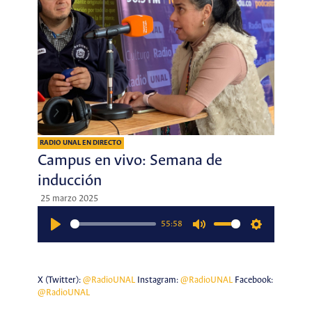
RADIO UNAL EN DIRECTO
Campus en vivo: Semana de
inducción
25 marzo 2025
55:58
Play
Mute
Settings
X (Twitter):
@RadioUNAL
Instagram:
@RadioUNAL
Facebook:
@RadioUNAL