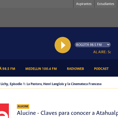
Aspirantes
Estudiantes
AL AIRE: Somos R
(CURRENT)
(CURRENT)
(CURRENT)
(CURR
 98.5 FM
MEDELLIN 100.4 FM
RADIOWEB
PODCAST
 Lichy, Episodio 1: La Pastora, Henri Langlois y la Cinemateca Francesa
ALUCINE
Alucine - Claves para conocer a Atahualp