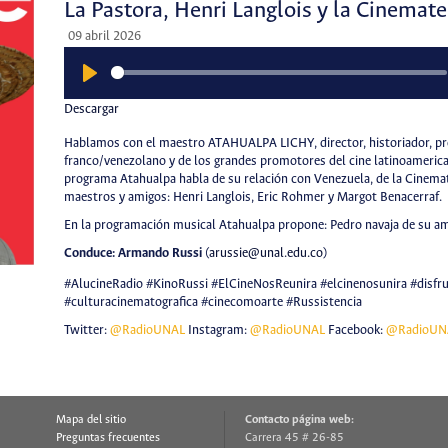
La Pastora, Henri Langlois y la Cinemat
09 abril 2026
Play
Descargar
Hablamos con el maestro ATAHUALPA LICHY, director, historiador, pr
franco/venezolano y de los grandes promotores del cine latinoameric
programa Atahualpa habla de su relación con Venezuela, de la Cinematec
maestros y amigos: Henri Langlois, Eric Rohmer y Margot Benacerraf.
En la programación musical Atahualpa propone: Pedro navaja de su a
Conduce: Armando Russi
(
arussie@unal.edu.co
)
#AlucineRadio #KinoRussi #ElCineNosReunira #elcinenosunira #disfr
#culturacinematografica #cinecomoarte #Russistencia
Twitter:
@RadioUNAL
Instagram:
@RadioUNAL
Facebook:
@RadioUN
Mapa del sitio
Contacto página web:
Preguntas frecuentes
Carrera 45 # 26-85