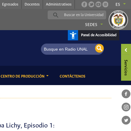
Egresados
Docentes
Administrativos
ES
SEDES
Panel de Accesibilidad
adio UNAL, somos música
ENT)
(CURRENT)
CENTRO DE PRODUCCIÓN
CONTÁCTENOS
a Lichy, Episodio 1: