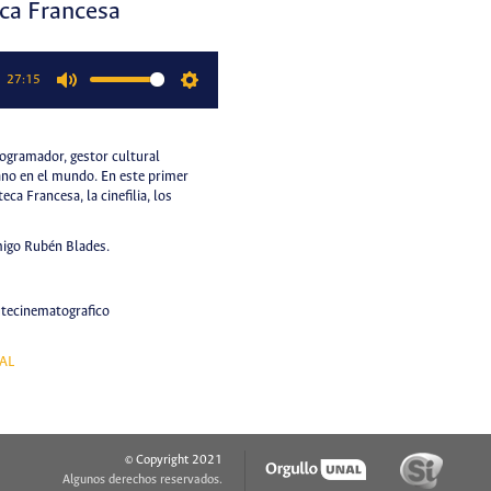
eca Francesa
27:15
Mute
Settings
ogramador, gestor cultural
ano en el mundo. En este primer
a Francesa, la cinefilia, los
migo Rubén Blades.
utecinematografico
AL
© Copyright 2021
Algunos derechos reservados.