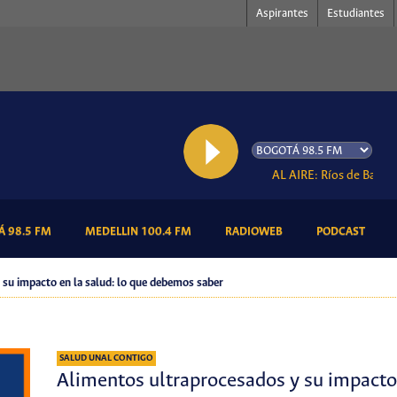
Aspirantes
Estudiantes
AL AIRE: Ríos de Babiloni
(CURRENT)
(CURRENT)
(CURRENT)
(CURR
 98.5 FM
MEDELLIN 100.4 FM
RADIOWEB
PODCAST
 su impacto en la salud: lo que debemos saber
SALUD UNAL CONTIGO
Alimentos ultraprocesados y su impacto 