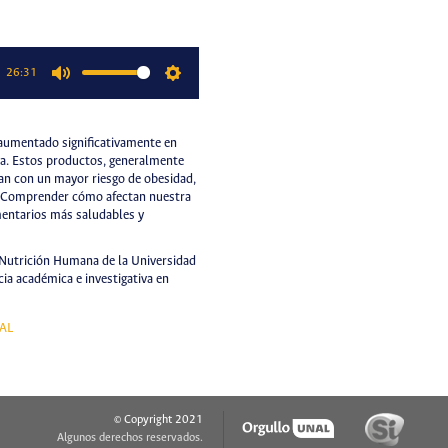
26:31
Mute
Settings
aumentado significativamente en
ca. Estos productos, generalmente
cian con un mayor riesgo de obesidad,
. Comprender cómo afectan nuestra
mentarios más saludables y
 Nutrición Humana de la Universidad
cia académica e investigativa en
AL
© Copyright 2021
Algunos derechos reservados.