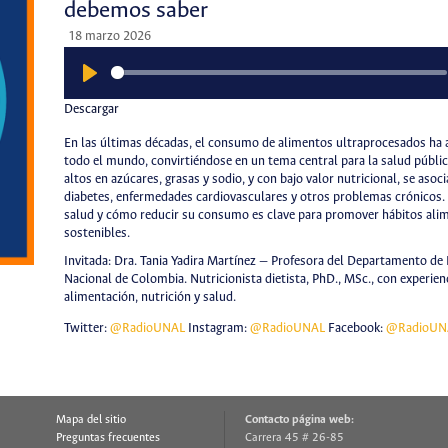
debemos saber
18 marzo 2026
Play
Descargar
En las últimas décadas, el consumo de alimentos ultraprocesados ha 
todo el mundo, convirtiéndose en un tema central para la salud públi
altos en azúcares, grasas y sodio, y con bajo valor nutricional, se aso
diabetes, enfermedades cardiovasculares y otros problemas crónicos
salud y cómo reducir su consumo es clave para promover hábitos ali
sostenibles.
Invitada: Dra. Tania Yadira Martínez — Profesora del Departamento de
Nacional de Colombia. Nutricionista dietista, PhD., MSc., con experien
alimentación, nutrición y salud.
Twitter:
@RadioUNAL
Instagram:
@RadioUNAL
Facebook:
@RadioUN
Mapa del sitio
Contacto página web:
Preguntas frecuentes
Carrera 45 # 26-85