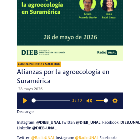
CONOCIMIENTO Y SOCIEDAD
Alianzas por la agroecología en
Suramérica
28 mayo 2026
25:10
Play
Mute
Settings
Descargar
Instagram:
@DIEB_UNAL
Twitter
:
@DIEB_UNAL
Facebook:
DIEB.UNAL
LinkedIn
@DIEB-UNAL
.
Twitter:
@RadioUNAL
Instagram:
@RadioUNAL
Facebook: