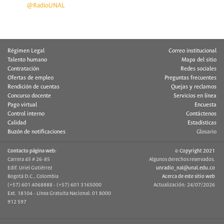
@RadioUNAL
Régimen Legal
Correo institucional
Talento humano
Mapa del sitio
Contratación
Redes sociales
Ofertas de empleo
Preguntas frecuentes
Rendición de cuentas
Quejas y reclamos
Concurso docente
Servicios en línea
Pago virtual
Encuesta
Control interno
Contáctenos
Calidad
Estadísticas
Buzón de notificaciones
Glosario
Contacto página web:
© Copyright 2021
Carrera 45 # 26-85
Algunos derechos reservados.
Edif. Uriel Gutiérrez
unradio_nal@unal.edu.co
Bogotá D.C., Colombia
Acerca de este sitio web
(+57) 601 4068888 - (+57) 601 3165000
Actualización: 24/07/2026
Ext. 18104 - Línea Gratuita Nacional: 01 8000
912 597