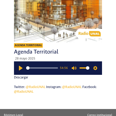
AGENDA TERRITORIAL
Agenda Territorial
28 mayo 2025
54:56
Play
Mute
Settings
Descargar
Twitter:
@RadioUNAL
Instagram:
@RadioUNAL
Facebook:
@RadioUNAL
Régimen Legal
Correo institucional