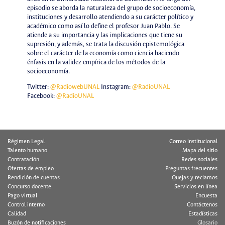
episodio se aborda la naturaleza del grupo de socioeconomía,
instituciones y desarrollo atendiendo a su carácter político y
académico como así lo define el profesor Juan Pablo. Se
atiende a su importancia y las implicaciones que tiene su
supresión, y además, se trata la discusión epistemológica
sobre el carácter de la economía como ciencia haciendo
énfasis en la validez empírica de los métodos de la
socioeconomía.
Twitter:
@RadiowebUNAL
Instagram:
@RadioUNAL
Facebook:
@RadioUNAL
Régimen Legal
Correo institucional
Talento humano
Mapa del sitio
Contratación
Redes sociales
Ofertas de empleo
Preguntas frecuentes
Rendición de cuentas
Quejas y reclamos
Concurso docente
Servicios en línea
Pago virtual
Encuesta
Control interno
Contáctenos
Calidad
Estadísticas
Buzón de notificaciones
Glosario