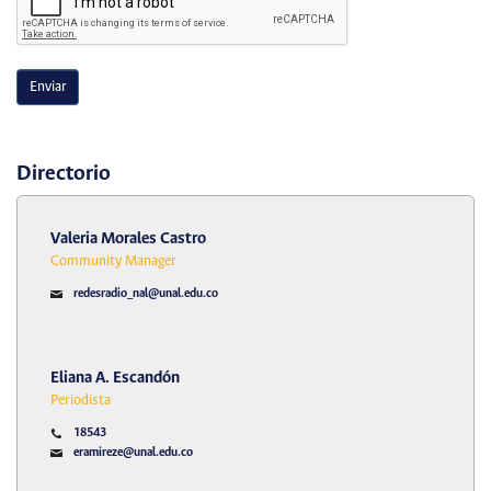
Enviar
Directorio
Valeria Morales Castro
Community Manager
redesradio_nal@unal.edu.co
Eliana A. Escandón
Periodista
18543
eramireze@unal.edu.co