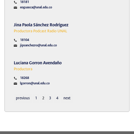
18181
eoguasca@unal.edu.co
Jina Paola Sánchez Rodríguez
Productora Podcast Radio UNAL
18104
jipsanchezro@unal.edu.co
Luciana Gorron Avendaño
Productora
18268
lgorron@unal.edu.co
previous
1
2
3
4
next