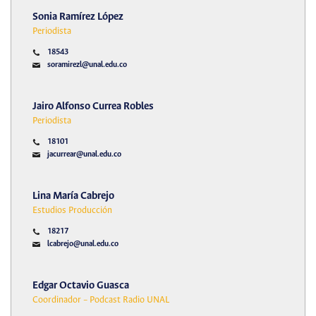
Sonia Ramírez López
Periodista
18543
soramirezl@unal.edu.co
Jairo Alfonso Currea Robles
Periodista
18101
jacurrear@unal.edu.co
Lina María Cabrejo
Estudios Producción
18217
lcabrejo@unal.edu.co
Edgar Octavio Guasca
Coordinador – Podcast Radio UNAL