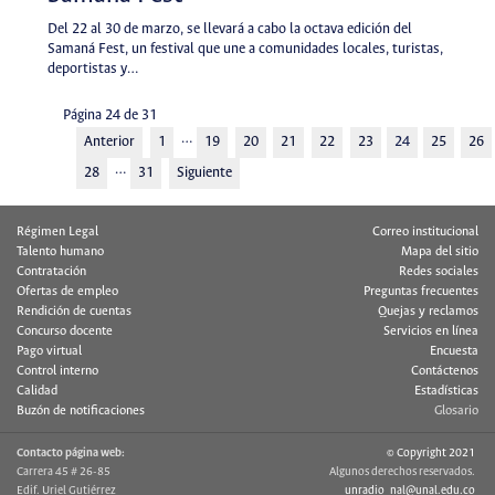
Del 22 al 30 de marzo, se llevará a cabo la octava edición del
Samaná Fest, un festival que une a comunidades locales, turistas,
deportistas y…
Página 24 de 31
…
Anterior
1
19
20
21
22
23
24
25
26
…
28
31
Siguiente
Régimen Legal
Correo institucional
Talento humano
Mapa del sitio
Contratación
Redes sociales
Ofertas de empleo
Preguntas frecuentes
Rendición de cuentas
Quejas y reclamos
Concurso docente
Servicios en línea
Pago virtual
Encuesta
Control interno
Contáctenos
Calidad
Estadísticas
Buzón de notificaciones
Glosario
Contacto página web:
© Copyright 2021
Carrera 45 # 26-85
Algunos derechos reservados.
Edif. Uriel Gutiérrez
unradio_nal@unal.edu.co