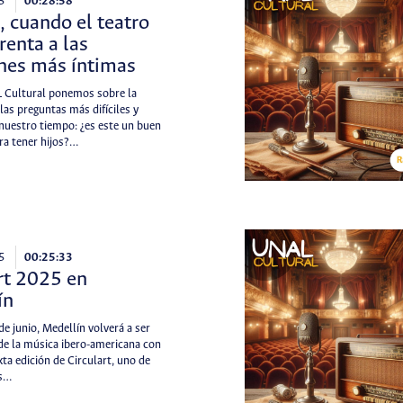
5
00:28:58
, cuando el teatro
renta a las
nes más íntimas
 Cultural ponemos sobre la
las preguntas más difíciles y
uestro tiempo: ¿es este un buen
a tener hijos?…
5
00:25:33
rt 2025 en
ín
de junio, Medellín volverá a ser
 de la música ibero-americana con
ta edición de Circulart, uno de
os…