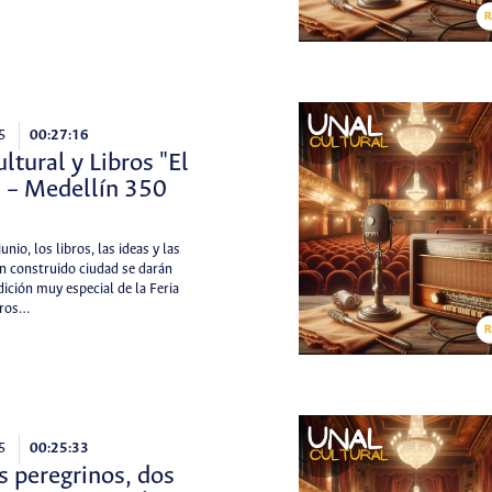
5
00:27:16
ultural y Libros "El
" – Medellín 350
unio, los libros, las ideas y las
n construido ciudad se darán
dición muy especial de la Feria
bros…
5
00:25:33
 peregrinos, dos