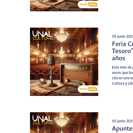
05 junio 202
Feria C
Tesoro
años
Este mes de j
voces que ha
cita en una e
Cultura y Li
03 junio 202
Apuntes