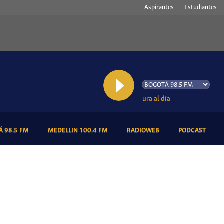
Aspirantes
Estudiantes
AL AIRE: Cultura al día
(CURRENT)
(CURRENT)
(CURRENT)
(CURR
 98.5 FM
MEDELLIN 100.4 FM
RADIOWEB
PODCAST