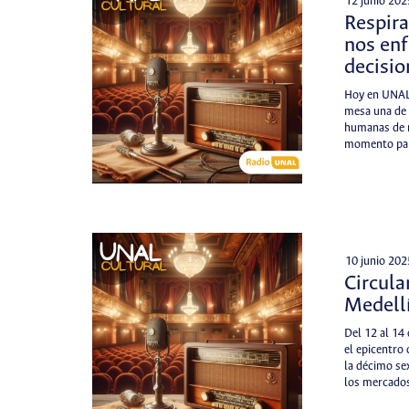
12 junio 202
Respira
nos enf
decisio
Hoy en UNAL
mesa una de 
humanas de n
momento par
10 junio 202
Circula
Medell
Del 12 al 14 
el epicentro
la décimo sex
los mercad