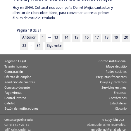
Hoy en UNAL Cultural nos acompaña Daniel Mejía, cantautor y
director de cine colombiano, para conversar sobre su primer
álbum de estudio, titulado…
Página 18 de 31
…
Anterior
1
13
14
15
16
17
18
19
20
…
22
31
Siguiente
Régimen Legal
Correo institucional
Talento humano
Mapa del sitio
Contratación
Redes sociales
Ofertas de empleo
Preguntas frecuentes
Rendición de cuentas
Quejas y reclamos
Concurso docente
Servicios en línea
Pago virtual
Encuesta
Control interno
Contáctenos
Calidad
Estadísticas
Buzón de notificaciones
Glosario
Contacto página web:
© Copyright 2021
Carrera 45 # 26-85
Algunos derechos reservados.
Edif. Uriel Gutiérrez
unradio_nal@unal.edu.co