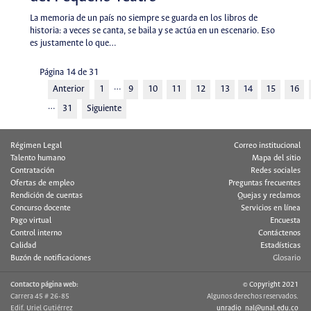
La memoria de un país no siempre se guarda en los libros de
historia: a veces se canta, se baila y se actúa en un escenario. Eso
es justamente lo que…
Página 14 de 31
…
Anterior
1
9
10
11
12
13
14
15
16
…
31
Siguiente
Régimen Legal
Correo institucional
Talento humano
Mapa del sitio
Contratación
Redes sociales
Ofertas de empleo
Preguntas frecuentes
Rendición de cuentas
Quejas y reclamos
Concurso docente
Servicios en línea
Pago virtual
Encuesta
Control interno
Contáctenos
Calidad
Estadísticas
Buzón de notificaciones
Glosario
Contacto página web:
© Copyright 2021
Carrera 45 # 26-85
Algunos derechos reservados.
Edif. Uriel Gutiérrez
unradio_nal@unal.edu.co