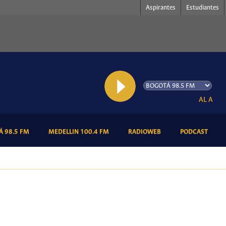
Aspirantes
Estudiantes
AL AIRE: La
(CURRENT)
(CURRENT)
(CURRENT)
(CURR
 98.5 FM
MEDELLIN 100.4 FM
RADIOWEB
PODCAST