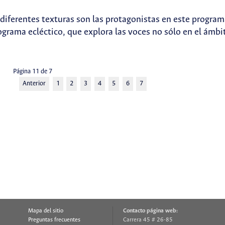
s diferentes texturas son las protagonistas en este progra
grama ecléctico, que explora las voces no sólo en el ámbi
Página 11 de 7
Anterior
1
2
3
4
5
6
7
Mapa del sitio
Contacto página web:
Preguntas frecuentes
Carrera 45 # 26-85