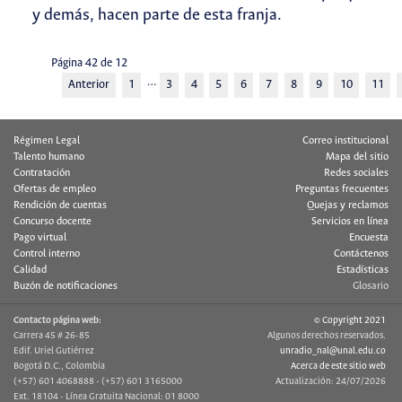
y demás, hacen parte de esta franja.
Página 42 de 12
…
Anterior
1
3
4
5
6
7
8
9
10
11
Régimen Legal
Correo institucional
Talento humano
Mapa del sitio
Contratación
Redes sociales
Ofertas de empleo
Preguntas frecuentes
Rendición de cuentas
Quejas y reclamos
Concurso docente
Servicios en línea
Pago virtual
Encuesta
Control interno
Contáctenos
Calidad
Estadísticas
Buzón de notificaciones
Glosario
Contacto página web:
© Copyright 2021
Carrera 45 # 26-85
Algunos derechos reservados.
Edif. Uriel Gutiérrez
unradio_nal@unal.edu.co
Bogotá D.C., Colombia
Acerca de este sitio web
(+57) 601 4068888 - (+57) 601 3165000
Actualización: 24/07/2026
Ext. 18104 - Línea Gratuita Nacional: 01 8000