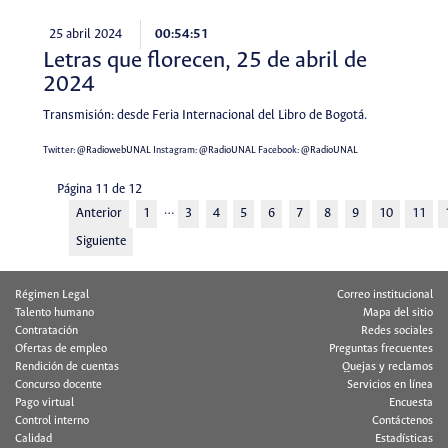
25 abril 2024
00:54:51
Letras que florecen, 25 de abril de
2024
Transmisión: desde Feria Internacional del Libro de Bogotá.
Twitter:
@RadiowebUNAL
Instagram:
@RadioUNAL
Facebook:
@RadioUNAL
Página 11 de 12
…
Anterior
1
3
4
5
6
7
8
9
10
11
Siguiente
Régimen Legal
Correo institucional
Talento humano
Mapa del sitio
Contratación
Redes sociales
Ofertas de empleo
Preguntas frecuentes
Rendición de cuentas
Quejas y reclamos
Concurso docente
Servicios en línea
Pago virtual
Encuesta
Control interno
Contáctenos
Calidad
Estadísticas