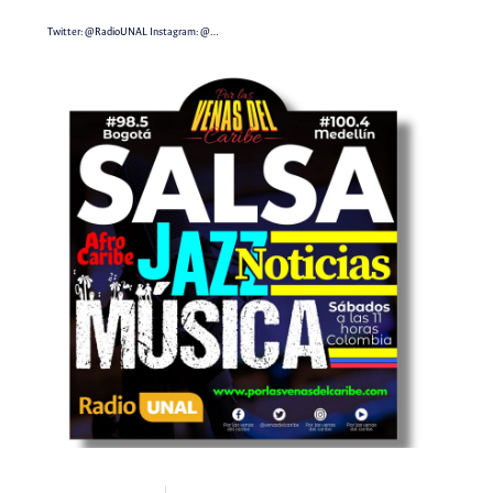
Twitter:
@RadioUNAL
Instagram:
@…