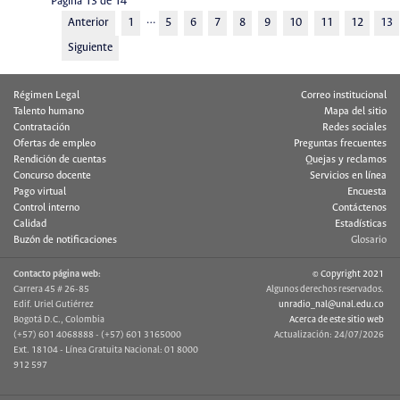
Página 13 de 14
…
Anterior
1
5
6
7
8
9
10
11
12
13
Siguiente
Régimen Legal
Correo institucional
Talento humano
Mapa del sitio
Contratación
Redes sociales
Ofertas de empleo
Preguntas frecuentes
Rendición de cuentas
Quejas y reclamos
Concurso docente
Servicios en línea
Pago virtual
Encuesta
Control interno
Contáctenos
Calidad
Estadísticas
Buzón de notificaciones
Glosario
Contacto página web:
© Copyright 2021
Carrera 45 # 26-85
Algunos derechos reservados.
Edif. Uriel Gutiérrez
unradio_nal@unal.edu.co
Bogotá D.C., Colombia
Acerca de este sitio web
(+57) 601 4068888 - (+57) 601 3165000
Actualización: 24/07/2026
Ext. 18104 - Línea Gratuita Nacional: 01 8000
912 597