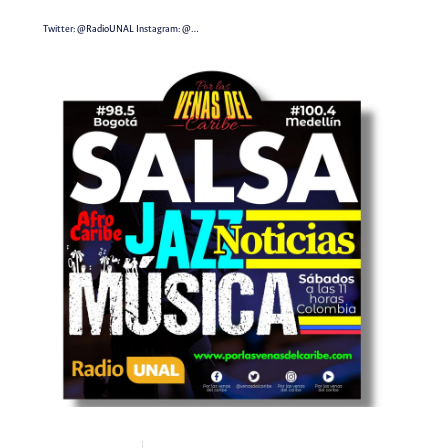
Twitter:
@RadioUNAL
Instagram:
@…