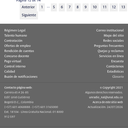
Página 12 de 14
…
Anterior
1
5
6
7
8
9
10
11
12
13
Siguiente
Régimen Legal
Correo institucional
Talento humano
Mapa del sitio
Contratación
Redes sociales
Ofertas de empleo
Preguntas frecuentes
Rendición de cuentas
Quejas y reclamos
Concurso docente
Servicios en línea
Pago virtual
Encuesta
Control interno
Contáctenos
Calidad
Estadísticas
Buzón de notificaciones
Glosario
Contacto página web:
© Copyright 2021
Carrera 45 # 26-85
Algunos derechos reservados.
Edif. Uriel Gutiérrez
unradio_nal@unal.edu.co
Bogotá D.C., Colombia
Acerca de este sitio web
(+57) 601 4068888 - (+57) 601 3165000
Actualización: 24/07/2026
Ext. 18104 - Línea Gratuita Nacional: 01 8000
912 597