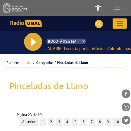
AL AIRE: Travesía por las Músicas Colombianas
Está en:
Inicio
/
Categorias / Pinceladas de Llano
Pinceladas de Llano
Página 23 de 10
Anterior
1
2
3
4
5
6
7
8
9
10