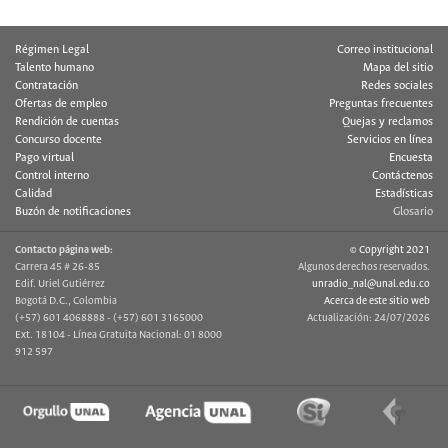
Régimen Legal
Correo institucional
Talento humano
Mapa del sitio
Contratación
Redes sociales
Ofertas de empleo
Preguntas frecuentes
Rendición de cuentas
Quejas y reclamos
Concurso docente
Servicios en línea
Pago virtual
Encuesta
Control interno
Contáctenos
Calidad
Estadísticas
Buzón de notificaciones
Glosario
Contacto página web:
© Copyright 2021
Carrera 45 # 26-85
Algunos derechos reservados.
Edif. Uriel Gutiérrez
unradio_nal@unal.edu.co
Bogotá D.C., Colombia
Acerca de este sitio web
(+57) 601 4068888 - (+57) 601 3165000
Actualización: 24/07/2026
Ext. 18104 - Línea Gratuita Nacional: 01 8000
912 597