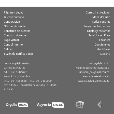
Régimen Legal
Correo institucional
Talento humano
Mapa del sitio
Contratación
Redes sociales
Ofertas de empleo
Preguntas frecuentes
Rendición de cuentas
Quejas y reclamos
Concurso docente
Servicios en línea
Pago virtual
Encuesta
Control interno
Contáctenos
Calidad
Estadísticas
Buzón de notificaciones
Glosario
Contacto página web:
© Copyright 2021
Carrera 45 # 26-85
Algunos derechos reservados.
Edif. Uriel Gutiérrez
unradio_nal@unal.edu.co
Bogotá D.C., Colombia
Acerca de este sitio web
(+57) 601 4068888 - (+57) 601 3165000
Actualización: 24/07/2026
Ext. 18104 - Línea Gratuita Nacional: 01 8000
912 597