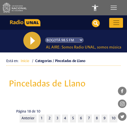
AL AIRE: Somos Radio UNAL, somos música
Está en:
Inicio
/
Categorias / Pinceladas de Llano
Pinceladas de Llano
Página 18 de 10
Anterior
1
2
3
4
5
6
7
8
9
10