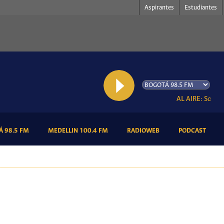
Aspirantes
Estudiantes
AL AIRE: Somos R
(CURRENT)
(CURRENT)
(CURRENT)
(CURR
 98.5 FM
MEDELLIN 100.4 FM
RADIOWEB
PODCAST