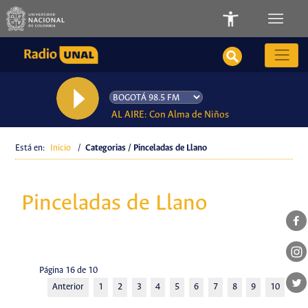
AL AIRE: Con Alma de Niños
Está en:
Inicio
/
Categorias / Pinceladas de Llano
Pinceladas de Llano
Página 16 de 10
Anterior
1
2
3
4
5
6
7
8
9
10