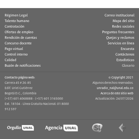
Régimen Legal
Correo institucional
Talento humano
Mapa del sitio
Contratación
Redes sociales
Ofertas de empleo
Preguntas frecuentes
Rendición de cuentas
Quejas y reclamos
Concurso docente
Servicios en línea
Pago virtual
Encuesta
Control interno
Contáctenos
Calidad
Estadísticas
Buzón de notificaciones
Glosario
Contacto página web:
© Copyright 2021
Carrera 45 # 26-85
Algunos derechos reservados.
Edif. Uriel Gutiérrez
unradio_nal@unal.edu.co
Bogotá D.C., Colombia
Acerca de este sitio web
(+57) 601 4068888 - (+57) 601 3165000
Actualización: 24/07/2026
Ext. 18104 - Línea Gratuita Nacional: 01 8000
912 597