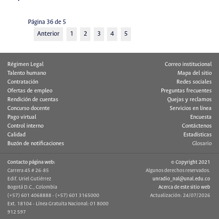
Página 36 de 5
Anterior
1
2
3
4
5
Régimen Legal
Correo institucional
Talento humano
Mapa del sitio
Contratación
Redes sociales
Ofertas de empleo
Preguntas frecuentes
Rendición de cuentas
Quejas y reclamos
Concurso docente
Servicios en línea
Pago virtual
Encuesta
Control interno
Contáctenos
Calidad
Estadísticas
Buzón de notificaciones
Glosario
Contacto página web:
© Copyright 2021
Carrera 45 # 26-85
Algunos derechos reservados.
Edif. Uriel Gutiérrez
unradio_nal@unal.edu.co
Bogotá D.C., Colombia
Acerca de este sitio web
(+57) 601 4068888 - (+57) 601 3165000
Actualización: 24/07/2026
Ext. 18104 - Línea Gratuita Nacional: 01 8000
912 597