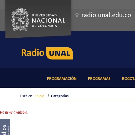
radio.unal.edu.co
(CURRENT)
(CURRENT)
PROGRAMACIÓN
PROGRAMAS
BOGOTÁ
Está en:
Inicio
/
Categorias
No news available.