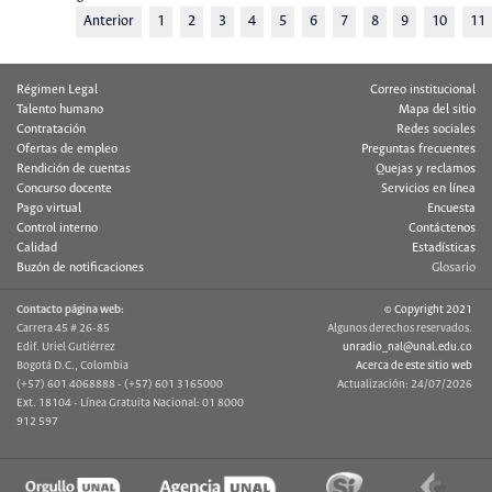
Anterior
1
2
3
4
5
6
7
8
9
10
11
Régimen Legal
Correo institucional
Talento humano
Mapa del sitio
Contratación
Redes sociales
Ofertas de empleo
Preguntas frecuentes
Rendición de cuentas
Quejas y reclamos
Concurso docente
Servicios en línea
Pago virtual
Encuesta
Control interno
Contáctenos
Calidad
Estadísticas
Buzón de notificaciones
Glosario
Contacto página web:
© Copyright 2021
Carrera 45 # 26-85
Algunos derechos reservados.
Edif. Uriel Gutiérrez
unradio_nal@unal.edu.co
Bogotá D.C., Colombia
Acerca de este sitio web
(+57) 601 4068888 - (+57) 601 3165000
Actualización: 24/07/2026
Ext. 18104 - Línea Gratuita Nacional: 01 8000
912 597